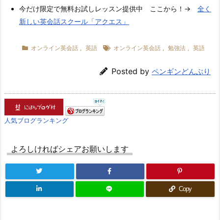
今だけ限定で無料お試しレッスン提供中 ここから！→
全く
新しい英会話スクール「アクエス」
オンライン英会話
,
英語
オンライン英会話
,
勉強法
,
英語
Posted by
ペンギンどんぶり
人気ブログランキング
よろしければシェアお願いします
Copy